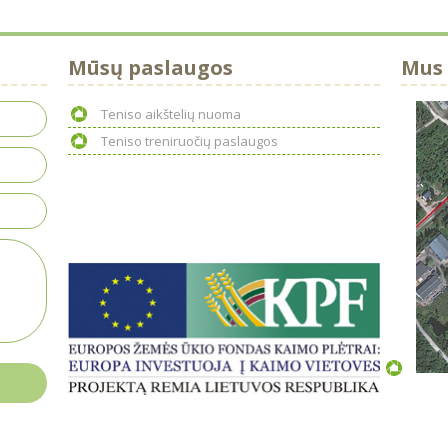
Mūsų paslaugos
Mus 
Teniso aikštelių nuoma
Teniso treniruočių paslaugos