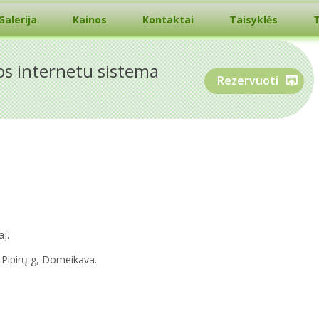
Galerija
Kainos
Kontaktai
Taisyklės
T
os internetu sistema
Rezervuoti
aj.
Pipirų g, Domeikava.