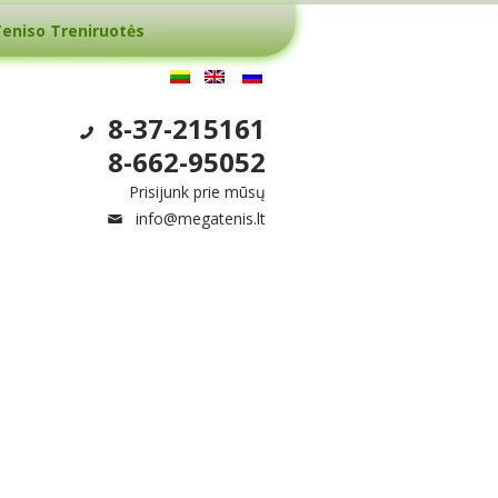
eniso Treniruotės
8-37-215161
8-662-95052
Prisijunk prie mūsų
info@megatenis.lt